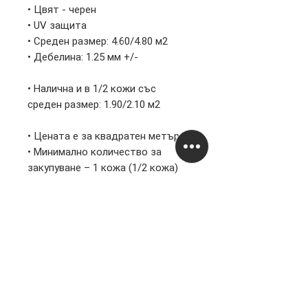
• Цвят - черен
• UV защита
• Среден размер: 4.60/4.80 м2
• Дебелина: 1.25 мм +/-
• Налична и в 1/2 кожи със
среден размер: 1.90/2.10 м2
• Цената е за квадратен метър
• Минимално количество за
закупуване – 1 кожа (1/2 кожа)
Информация
Правни
За нас
Поверителност
Контакти - България
Общи условия
Работно време
Доставки и плащания