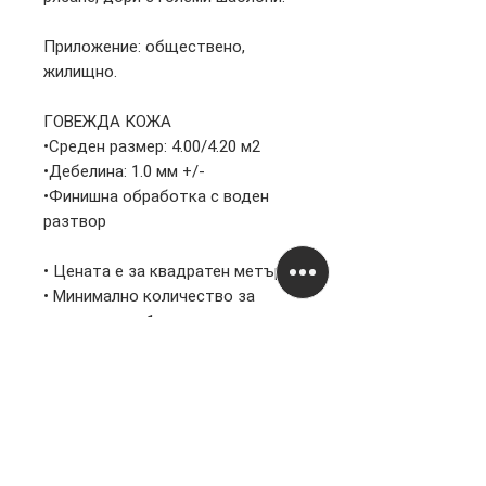
Приложение: обществено,
жилищно.
ГОВЕЖДА КОЖА
•Среден размер: 4.00/4.20 м2
•Дебелина: 1.0 мм +/-
•Финишна обработка с воден
разтвор
• Цената е за квадратен метър
• Минимално количество за
закупуване – 1 кожа
Информация
Правни
За нас
Поверителност