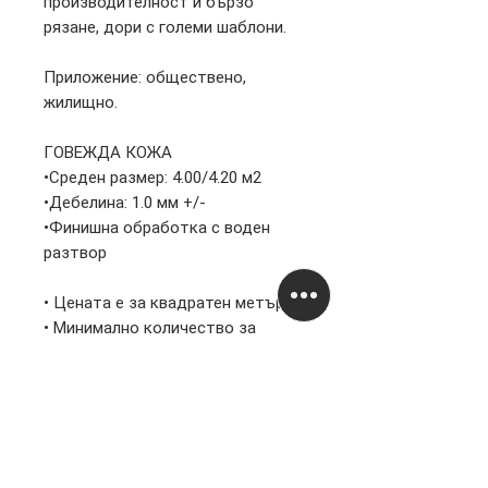
производителност и бързо
рязане, дори с големи шаблони.
Приложение: обществено,
жилищно.
ГОВЕЖДА КОЖА
•Среден размер: 4.00/4.20 м2
•Дебелина: 1.0 мм +/-
•Финишна обработка с воден
разтвор
• Цената е за квадратен метър
• Минимално количество за
закупуване – 1 кожа
Информация
Правни