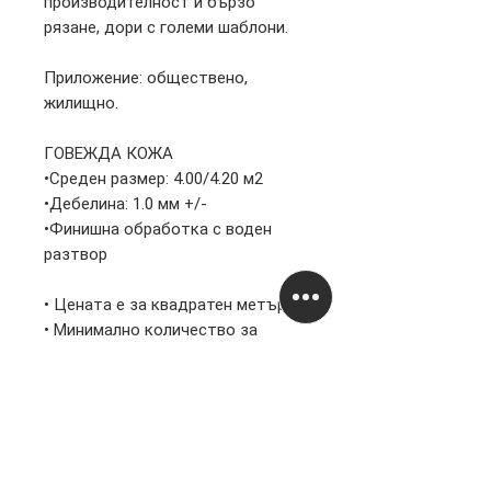
производителност и бързо
рязане, дори с големи шаблони.
Приложение: обществено,
жилищно.
ГОВЕЖДА КОЖА
•Среден размер: 4.00/4.20 м2
•Дебелина: 1.0 мм +/-
•Финишна обработка с воден
разтвор
• Цената е за квадратен метър
• Минимално количество за
закупуване – 1 кожа
Информация
Правни