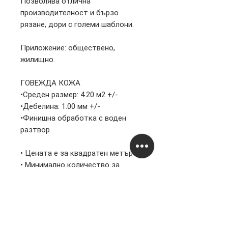
Позволява отлична
производителност и бързо
рязане, дори с големи шаблони.
Приложение: обществено,
жилищно.
ГОВЕЖДА КОЖА
•Среден размер: 4.20 м2 +/-
•Дебелина: 1.00 мм +/-
•Финишна обработка с воден
разтвор
• Цената е за квадратен метър
• Минимално количество за
закупуване – 1 кожа