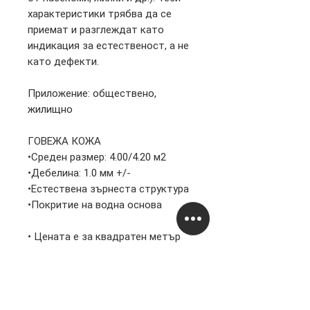
характеристики трябва да се
приемат и разглеждат като
индикация за естественост, а не
като дефекти.
Приложение: обществено,
жилищно
ГОВЕЖА КОЖА
•Среден размер: 4.00/4.20 м2
•Дебелина: 1.0 мм +/-
•Естествена зърнеста структура
•Покритие на водна основа
• Цената е за квадратен метър
• Минимално количество за
закупуване – 1 кожа