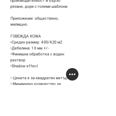
производителност и бързо
рязане, дори с големи шаблони.
Приложение: обществено,
жилищно.
ГОВЕЖДА КОЖА
•Среден размер: 4.00/4.20 м2
•Дебелина: 1.0 мм +/-
•Финишна обработка с воден
разтвор
•Shadow effect
• Цената е за квадратен метър
• Минимално количество за
закупуване – 1 кожа