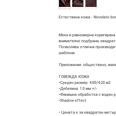
Естествена кожа - Novolato bo
Мека и равномерна коригирана
внимателно подбрани, квадрат
Позволява отлична производит
шаблони.
Приложение: обществено, жил
ГОВЕЖДА КОЖА
•Среден размер: 4.00/4.20 м2
•Дебелина: 1.0 мм +/-
•Финишна обработка с воден 
•Shadow effect
• Цената е за квадратен метър