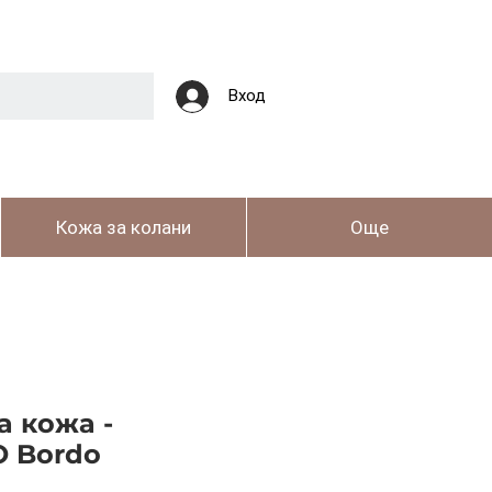
Вход
Кожа за колани
Още
а кожа -
 Bordo