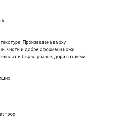
rdo
 текстура. Произведена върху
ни, чисти и добре оформени кожи.
елност и бързо рязане, дори с големи
ищно.
разтвор