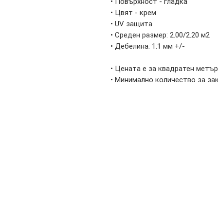
• Повърхност - гладка
• Цвят - крем
• UV защита
• Среден размер: 2.00/2.20 м2
• Дебелина: 1.1 мм +/-
• Цената е за квадратен метър
• Минимално количество за зак
Информация
За нас
Контакти - България
Работно време
Последвайте ни