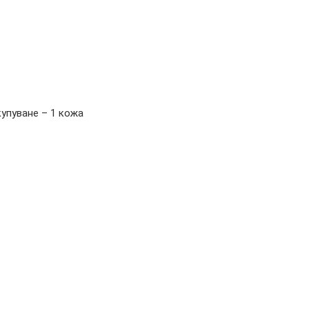
упуване – 1 кожа
Правни
Из
Поверителност
Общи условия
Доставки и плащания