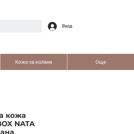
Вход
Кожа за колани
Още
а кожа
OX NATA
ана