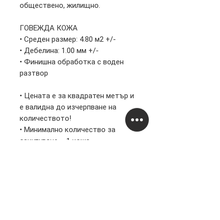
обществено, жилищно.
ГОВЕЖДА КОЖА
• Среден размер: 4.80 м2 +/-
• Дебелина: 1.00 мм +/-
• Финишна обработка с воден
разтвор
• Цената е за квадратен метър и
е валидна до изчерпване на
количеството!
• Минимално количество за
закупуване – 1 кожа
Информация
Правни
За нас
Поверителност