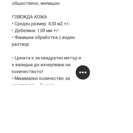
обществено, жилищно.
ГОВЕЖДА КОЖА
• Среден размер: 4.30 м2 +/-
• Дебелина: 1.00 мм +/-
• Финишна обработка с воден
разтвор
• Цената е за квадратен метър и
е валидна до изчерпване на
количеството!
• Минимално количество за
закупуване – 1 кожа
Информация
Правни
За нас
Поверителност