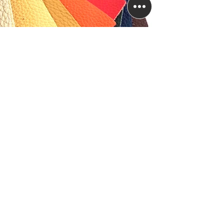
До изчерпване
посетете нашият
онлайн магазин
WWW.TAPICER.BG
Информация
Правни