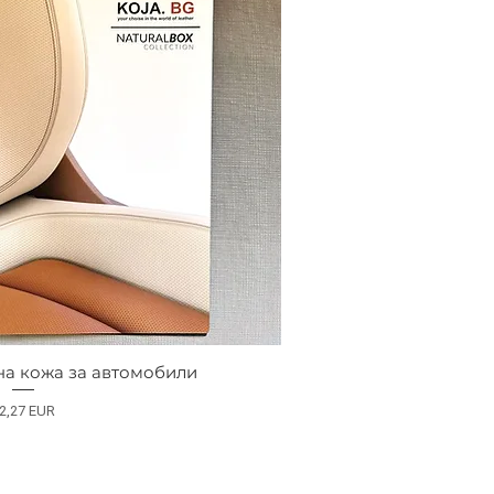
на кожа за автомобили
reț
2,27 EUR