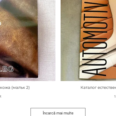
кожа (малък 2)
Каталог естестве
P
R
1
Încarcă mai multe