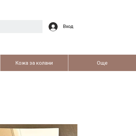
Вход
Кожа за колани
Още